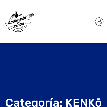
Categoría:
KENKō