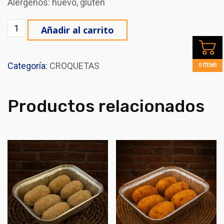
Alérgenos: huevo, gluten
CROQUETAS DE POLLO (6 Uds) cantidad
Añadir al carrito
Categoría:
CROQUETAS
0 ITEMS
Productos relacionados