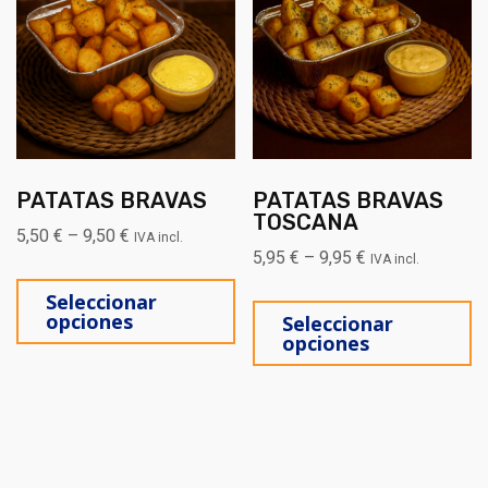
PATATAS BRAVAS
PATATAS BRAVAS
TOSCANA
5,50
€
–
9,50
€
IVA incl.
5,95
€
–
9,95
€
IVA incl.
Este producto tiene múltiples
Es
Seleccionar
opciones
Seleccionar
opciones