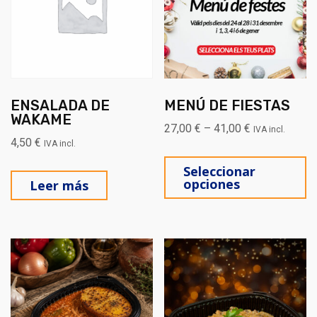
ENSALADA DE
MENÚ DE FIESTAS
WAKAME
27,00
€
–
41,00
€
IVA incl.
4,50
€
IVA incl.
Es
Seleccionar
opciones
Leer más