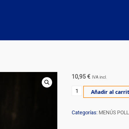
10,95
€
IVA incl.
MENÚ INFANTIL 2 cantid
Añadir al carri
Categorías:
MENÚS POLLO