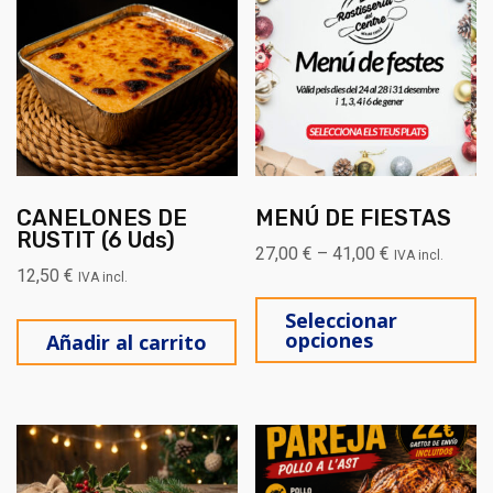
CANELONES DE
MENÚ DE FIESTAS
RUSTIT (6 Uds)
27,00
€
–
41,00
€
IVA incl.
12,50
€
IVA incl.
Es
Seleccionar
opciones
Añadir al carrito