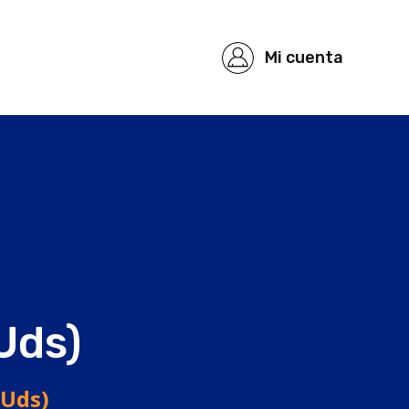
Mi cuenta
Uds)
 Uds)