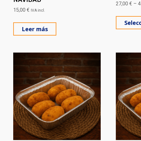
27,00
€
–
4
15,00
€
IVA incl.
Selec
Leer más