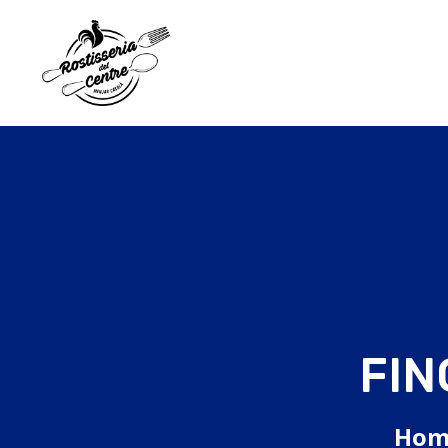
FIN
Hom