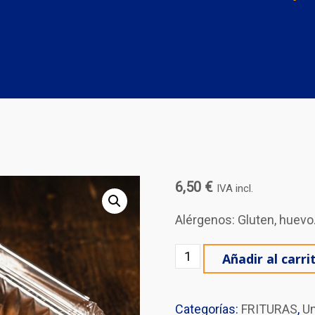
6,50
€
IVA incl.
Alérgenos: Gluten, huevo
FINGERS DE POLLO ( 5 Ud
Añadir al carri
Categorías:
FRITURAS
,
U