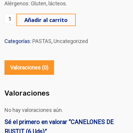
Alérgenos: Gluten, lácteos.
CANELONES DE RUSTIT (6 Uds) cantidad
Añadir al carrito
Categorías:
PASTAS
,
Uncategorized
Valoraciones (0)
Valoraciones
No hay valoraciones aún.
Sé el primero en valorar “CANELONES DE
RUSTIT (6 Uds)”