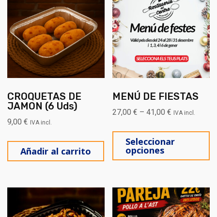
CROQUETAS DE
MENÚ DE FIESTAS
JAMON (6 Uds)
27,00
€
–
41,00
€
IVA incl.
9,00
€
IVA incl.
Es
Seleccionar
opciones
Añadir al carrito