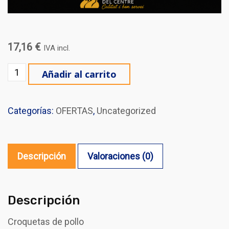
17,16
€
IVA incl.
z MENÚ PAREJA POLLO A L’AST cantidad
Añadir al carrito
Categorías:
OFERTAS
,
Uncategorized
Descripción
Valoraciones (0)
Descripción
Croquetas de pollo