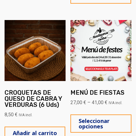
CROQUETAS DE
MENÚ DE FIESTAS
QUESO DE CABRA Y
27,00
€
–
41,00
€
IVA incl.
VERDURAS (6 Uds)
Es
8,50
€
IVA incl.
Seleccionar
opciones
Añadir al carrito